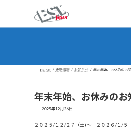
コ
ナ
ン
ビ
テ
ゲ
ン
ー
ツ
シ
へ
ョ
ス
ン
キ
に
ッ
移
プ
動
HOME
更新情報
お知らせ
年末年始、お休みのお
年末年始、お休みのお
2025年12月26日
２０２５/１２/２７（土) ～ ２０２６/１