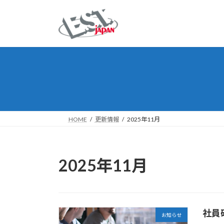
コ
ナ
ン
ビ
テ
ゲ
ン
ー
ツ
シ
へ
ョ
ス
ン
キ
に
ッ
移
プ
動
HOME
更新情報
2025年11月
2025年11月
社員
お知らせ