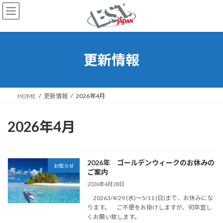
コ
ナ
ン
ビ
テ
ゲ
ン
ー
ツ
シ
へ
ョ
更新情報
ス
ン
キ
に
ッ
移
プ
動
HOME
更新情報
2026年4月
2026年4月
2026年 ゴールデンウィークのお休みの
お知らせ
ご案内
2026年4月28日
20263/4/29 (水)～5/11 (日)まで、お休みにな
ります。 ご不便をお掛けしますが、何卒宜し
くお願い致します。